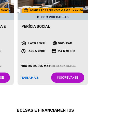
M AMIGO
GANHE 2 POS PARA VOCE +1 PARA UM AMIGO
COM VIDEOAULAS
A E
PERÍCIA SOCIAL
LATO SENSU
100% EAD
360 A 720H
S
2 A 12 MESES
18X R$ 86,00/Mês
s
18X R$ 387,00/Mês
-SE
INSCREVA-SE
SAIBA MAIS
BOLSAS E FINANCIAMENTOS