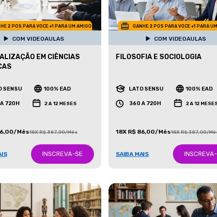
HE 2 POS PARA VOCE +1 PARA UM AMIGO
GANHE 2 POS PARA VOCE +1 PARA U
COM VIDEOAULAS
COM VIDEOAULAS
ALIZAÇÃO EM CIÊNCIAS
FILOSOFIA E SOCIOLOGIA
CAS
O SENSU
100% EAD
LATO SENSU
100% EAD
 A 720H
360 A 720H
2 A 12 MESES
2 A 12 MESE
86,00/Mês
18X R$ 86,00/Mês
18X R$ 387,00/Mês
18X R$ 387,00/Mê
INSCREVA-SE
INSCREVA
AIS
SAIBA MAIS