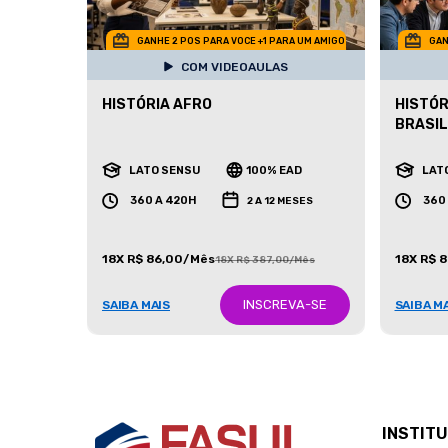
GANHE 2 POS PARA VOCE +1 PARA UM AMIGO
GAN
COM VIDEOAULAS
HISTÓRIA AFRO
HISTÓR
BRASIL
LATO SENSU
100% EAD
LAT
360 A 420H
360
2 A 12 MESES
18X R$ 86,00/Mês
18X R$ 
18X R$ 387,00/Mês
INSCREVA-SE
SAIBA MAIS
SAIBA M
INSTIT