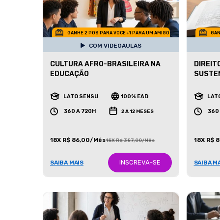
GANHE 2 POS PARA VOCE +1 PARA UM AMIGO
GAN
COM VIDEOAULAS
CULTURA AFRO-BRASILEIRA NA
DIREIT
EDUCAÇÃO
SUSTE
LATO SENSU
100% EAD
LAT
360 A 720H
360
2 A 12 MESES
18X R$ 86,00/Mês
18X R$ 
18X R$ 387,00/Mês
INSCREVA-SE
SAIBA MAIS
SAIBA M