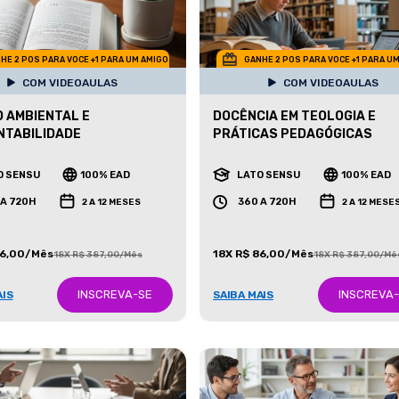
HE 2 POS PARA VOCE +1 PARA UM AMIGO
GANHE 2 POS PARA VOCE +1 PARA U
COM VIDEOAULAS
COM VIDEOAULAS
O AMBIENTAL E
DOCÊNCIA EM TEOLOGIA E
NTABILIDADE
PRÁTICAS PEDAGÓGICAS
O SENSU
100% EAD
LATO SENSU
100% EAD
 A 720H
360 A 720H
2 A 12 MESES
2 A 12 MESE
86,00/Mês
18X R$ 86,00/Mês
18X R$ 387,00/Mês
18X R$ 387,00/Mê
INSCREVA-SE
INSCREVA
AIS
SAIBA MAIS