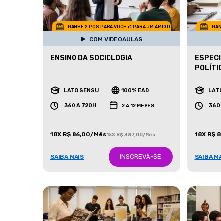
GANHE 2 POS PARA VOCE +1 PARA UM AMIGO
GAN
COM VIDEOAULAS
ENSINO DA SOCIOLOGIA
ESPECI
POLÍTI
LATO SENSU
100% EAD
LAT
360 A 720H
360
2 A 12 MESES
18X R$ 86,00/Mês
18X R$ 
18X R$ 387,00/Mês
INSCREVA-SE
SAIBA MAIS
SAIBA M