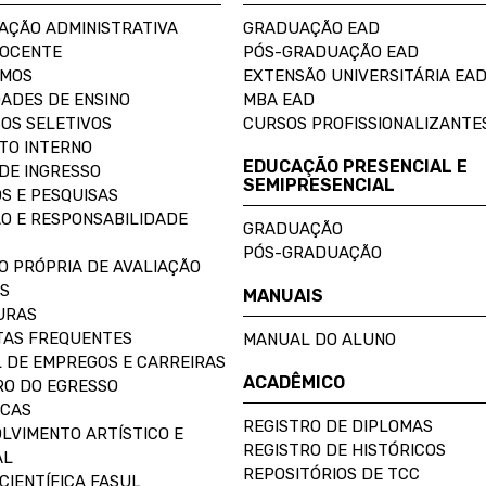
AÇÃO ADMINISTRATIVA
GRADUAÇÃO EAD
DOCENTE
PÓS-GRADUAÇÃO EAD
OMOS
EXTENSÃO UNIVERSITÁRIA EA
ADES DE ENSINO
MBA EAD
OS SELETIVOS
CURSOS PROFISSIONALIZANTE
TO INTERNO
EDUCAÇÃO PRESENCIAL E
DE INGRESSO
SEMIPRESENCIAL
S E PESQUISAS
O E RESPONSABILIDADE
GRADUAÇÃO
PÓS-GRADUAÇÃO
O PRÓPRIA DE AVALIAÇÃO
S
MANUAIS
URAS
AS FREQUENTES
MANUAL DO ALUNO
 DE EMPREGOS E CARREIRAS
ACADÊMICO
O DO EGRESSO
ECAS
REGISTRO DE DIPLOMAS
LVIMENTO ARTÍSTICO E
REGISTRO DE HISTÓRICOS
AL
REPOSITÓRIOS DE TCC
CIENTÍFICA FASUL