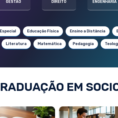
GESTÃO
DIREITO
ENGENHARIA
Especial
Educação Física
Ensino a Distância
Literatura
Matemática
Pedagogia
Teolog
RADUAÇÃO EM SOCI