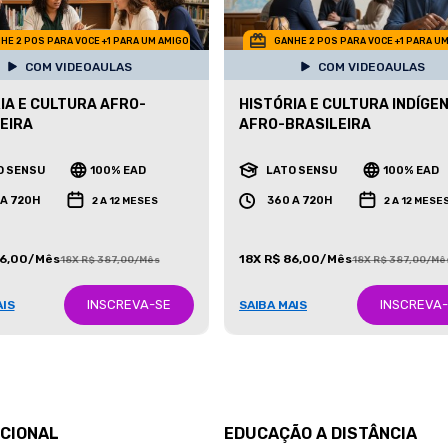
HE 2 POS PARA VOCE +1 PARA UM AMIGO
GANHE 2 POS PARA VOCE +1 PARA U
COM VIDEOAULAS
COM VIDEOAULAS
IA E CULTURA AFRO-
HISTÓRIA E CULTURA INDÍGEN
EIRA
AFRO-BRASILEIRA
O SENSU
100% EAD
LATO SENSU
100% EAD
 A 720H
360 A 720H
2 A 12 MESES
2 A 12 MESE
86,00/Mês
18X R$ 86,00/Mês
18X R$ 387,00/Mês
18X R$ 387,00/Mê
INSCREVA-SE
INSCREVA
AIS
SAIBA MAIS
UCIONAL
EDUCAÇÃO A DISTÂNCIA