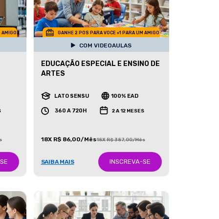
M AMIGO
GANHE 2 POS PARA VOCE +1 PARA UM AMIGO
COM VIDEOAULAS
EDUCAÇÃO ESPECIAL E ENSINO DE
ARTES
LATO SENSU
100% EAD
360 A 720H
S
2 A 12 MESES
18X R$ 86,00/Mês
s
18X R$ 387,00/Mês
-SE
INSCREVA-SE
SAIBA MAIS