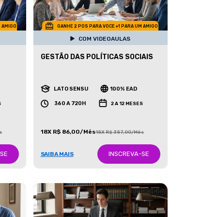
M AMIGO
GANHE 2 POS PARA VOCE +1 PARA UM AMIGO
COM VIDEOAULAS
GESTÃO DAS POLÍTICAS SOCIAIS
LATO SENSU
100% EAD
360 A 720H
S
2 A 12 MESES
18X R$ 86,00/Mês
s
18X R$ 387,00/Mês
-SE
INSCREVA-SE
SAIBA MAIS