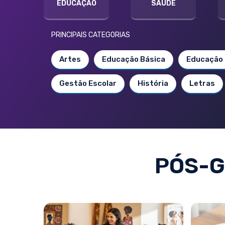
EDUCAÇÃO
SAÚDE
PRINCIPAIS CATEGORIAS
Artes
Educação Básica
Educação 
Gestão Escolar
História
Letras
PÓS-G