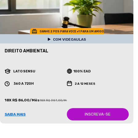
GANHE 2 POS PARA VOCE +1 PARA UM AMIGO
COM VIDEOAULAS
DIREITO AMBIENTAL
LATO SENSU
100% EAD
360 A 720H
2 A 12 MESES
18X R$ 86,00/Mês
18X R$ 387,00/Mês
INSCREVA-SE
SAIBA MAIS