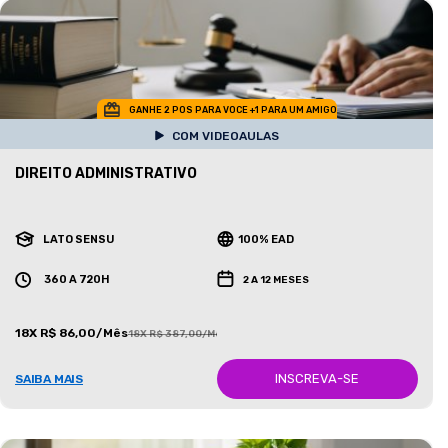
GANHE 2 POS PARA VOCE +1 PARA UM AMIGO
COM VIDEOAULAS
DIREITO ADMINISTRATIVO
LATO SENSU
100% EAD
360 A 720H
2 A 12 MESES
18X R$ 86,00/Mês
18X R$ 387,00/Mês
INSCREVA-SE
SAIBA MAIS