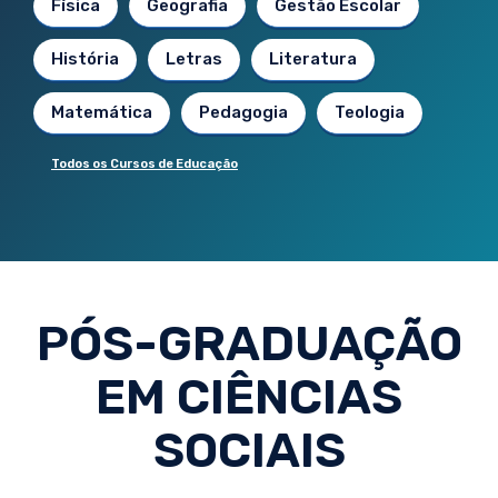
Física
Geografia
Gestão Escolar
História
Letras
Literatura
Matemática
Pedagogia
Teologia
Todos os Cursos de Educação
PÓS-GRADUAÇÃO
EM CIÊNCIAS
SOCIAIS