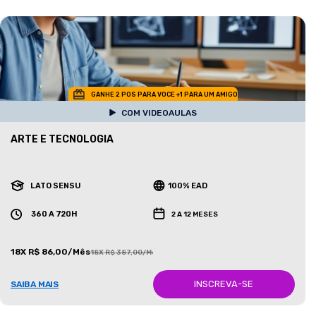
GANHE 2 POS PARA VOCE +1 PARA UM AMIGO
COM VIDEOAULAS
ARTE E TECNOLOGIA
LATO SENSU
100% EAD
360 A 720H
2 A 12 MESES
18X R$ 86,00/Mês
18X R$ 387,00/Mês
INSCREVA-SE
SAIBA MAIS