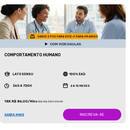
GANHE 2 POS PARA VOCE +1 PARA UM AMIGO
COM VIDEOAULAS
COMPORTAMENTO HUMANO
LATO SENSU
100% EAD
360 A 720H
2 A 12 MESES
18X R$ 86,00/Mês
18X R$ 387,00/Mês
INSCREVA-SE
SAIBA MAIS