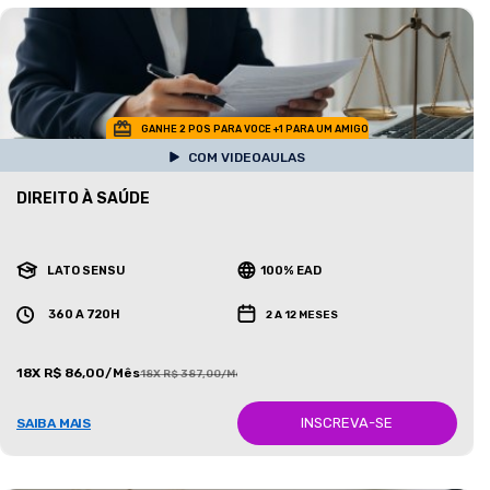
GANHE 2 POS PARA VOCE +1 PARA UM AMIGO
COM VIDEOAULAS
DIREITO À SAÚDE
LATO SENSU
100% EAD
360 A 720H
2 A 12 MESES
18X R$ 86,00/Mês
18X R$ 387,00/Mês
INSCREVA-SE
SAIBA MAIS