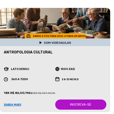
GANHE 2 POS PARA VOCE +1 PARA UM AMIGO
COM VIDEOAULAS
ANTROPOLOGIA CULTURAL
LATO SENSU
100% EAD
360 A 720H
2 A 12 MESES
18X R$ 86,00/Mês
18X R$ 387,00/Mês
INSCREVA-SE
SAIBA MAIS