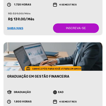
1.720 HORAS
4 SEMESTRES
R$ 329,00/Mês
R$ 139,00/Mês
INSCREVA-SE
SAIBA MAIS
GANHE 2 PÓS PARA VOCÊ +1 PARA UM AMIGO
GRADUAÇÃO EM GESTÃO FINANCEIRA
GRADUAÇÃO
EAD
1.800 HORAS
4 SEMESTRES