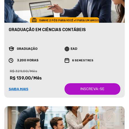
GANHE 2 PÓS PARA VOCÊ +1 PARA UM AMIGO
GRADUAÇÃO EM CIÊNCIAS CONTÁBEIS
GRADUAÇÃO
EAD
3.200 HORAS
8 SEMESTRES
R$ 329,00/Mês
R$ 139,00/Mês
INSCREVA-SE
SAIBA MAIS