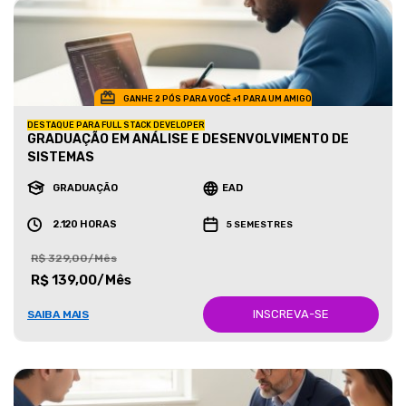
GANHE 2 PÓS PARA VOCÊ +1 PARA UM AMIGO
DESTAQUE PARA FULL STACK DEVELOPER
GRADUAÇÃO EM ANÁLISE E DESENVOLVIMENTO DE
SISTEMAS
GRADUAÇÃO
EAD
2.120 HORAS
5 SEMESTRES
R$ 329,00/Mês
R$ 139,00/Mês
INSCREVA-SE
SAIBA MAIS