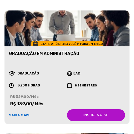
GANHE 2 PÓS PARA VOCÊ +1 PARA UM AMIGO
GRADUAÇÃO EM ADMINISTRAÇÃO
GRADUAÇÃO
EAD
3.200 HORAS
8 SEMESTRES
R$ 329,00/Mês
R$ 139,00/Mês
INSCREVA-SE
SAIBA MAIS