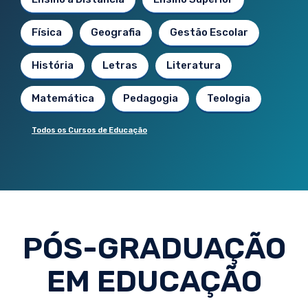
Física
Geografia
Gestão Escolar
História
Letras
Literatura
Matemática
Pedagogia
Teologia
Todos os Cursos de Educação
PÓS-GRADUAÇÃO
EM EDUCAÇÃO