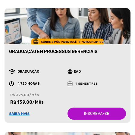
GANHE 2 PÓS PARA VOCÊ +1 PARA UM AMIGO
GRADUAÇÃO EM PROCESSOS GERENCIAIS
GRADUAÇÃO
EAD
1.720 HORAS
4 SEMESTRES
R$ 329,00/Mês
R$ 139,00/Mês
INSCREVA-SE
SAIBA MAIS