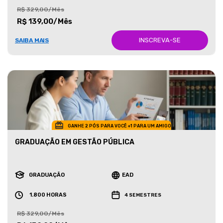
R$ 329,00/Mês
R$ 139,00/Mês
INSCREVA-SE
SAIBA MAIS
GANHE 2 PÓS PARA VOCÊ +1 PARA UM AMIGO
GRADUAÇÃO EM GESTÃO PÚBLICA
GRADUAÇÃO
EAD
1.800 HORAS
4 SEMESTRES
R$ 329,00/Mês