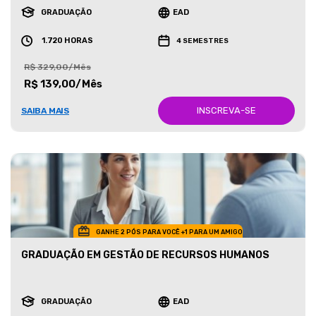
GRADUAÇÃO
EAD
1.720 HORAS
4 SEMESTRES
R$ 329,00/Mês
R$ 139,00/Mês
INSCREVA-SE
SAIBA MAIS
GANHE 2 PÓS PARA VOCÊ +1 PARA UM AMIGO
GRADUAÇÃO EM GESTÃO DE RECURSOS HUMANOS
GRADUAÇÃO
EAD