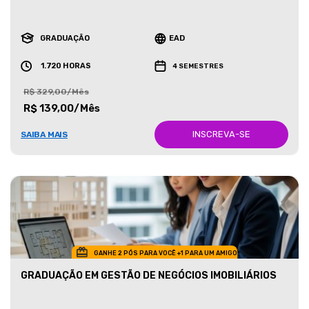
GRADUAÇÃO
EAD
1.720 HORAS
4 SEMESTRES
R$ 329,00/Mês
R$ 139,00/Mês
INSCREVA-SE
SAIBA MAIS
GANHE 2 PÓS PARA VOCÊ +1 PARA UM AMIGO
GRADUAÇÃO EM GESTÃO DE NEGÓCIOS IMOBILIÁRIOS