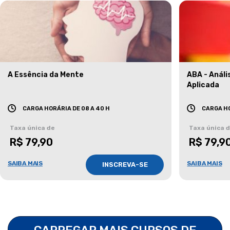
A Essência da Mente
ABA - Anál
Aplicada
CARGA HORÁRIA DE 08 A 40 H
CARGA HO
Taxa única de
Taxa única 
R$ 79,90
R$ 79,9
SAIBA MAIS
SAIBA MAIS
INSCREVA-SE
CARREGAR MAIS CURSOS DE