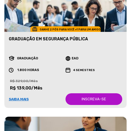
GANHE 2 PÓS PARA VOCÊ +1 PARA UM AMIGO
GRADUAÇÃO EM SEGURANÇA PÚBLICA
GRADUAÇÃO
EAD
1.800 HORAS
4 SEMESTRES
R$ 329,00/Mês
R$ 139,00/Mês
INSCREVA-SE
SAIBA MAIS