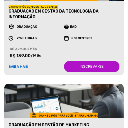
GANHE 1 PÓS COM DESTAQUE EM I.A.
GRADUAÇÃO EM GESTÃO DA TECNOLOGIA DA
INFORMAÇÃO
GRADUAÇÃO
EAD
2.120 HORAS
5 SEMESTRES
R$ 329,00/Mês
R$ 139,00/Mês
INSCREVA-SE
SAIBA MAIS
GANHE 2 PÓS PARA VOCÊ +1 PARA UM AMIGO
GRADUAÇÃO EM GESTÃO DE MARKETING