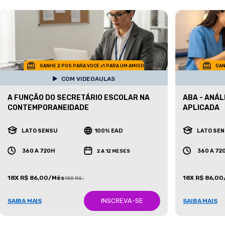
GANHE 2 POS PARA VOCE +1 PARA UM AMIGO
GAN
COM VIDEOAULAS
A FUNÇÃO DO SECRETÁRIO ESCOLAR NA
ABA - ANÁ
CONTEMPORANEIDADE
APLICADA
LATO SENSU
100% EAD
LATO SE
360 A 720H
360 A 72
2 A 12 MESES
18X R$ 86,00/Mês
18X R$ 86,0
18X R$ 387,00/Mês
INSCREVA-SE
SAIBA MAIS
SAIBA MAIS