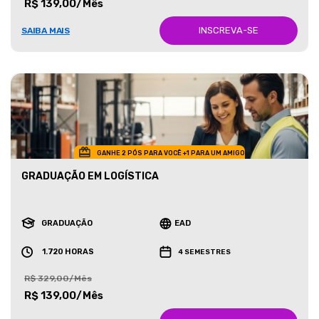
R$ 139,00/Mês
INSCREVA-SE
SAIBA MAIS
GANHE 2 PÓS PARA VOCÊ +1 PARA UM AMIGO
GRADUAÇÃO EM LOGÍSTICA
GRADUAÇÃO
EAD
1.720 HORAS
4 SEMESTRES
R$ 329,00/Mês
R$ 139,00/Mês