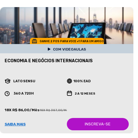
GANHE 2 POS PARA VOCE +1 PARA UM AMIGO
COM VIDEOAULAS
ECONOMIA E NEGÓCIOS INTERNACIONAIS
LATO SENSU
100% EAD
360 A 720H
2 A 12 MESES
18X R$ 86,00/Mês
18X R$ 387,00/Mês
INSCREVA-SE
SAIBA MAIS