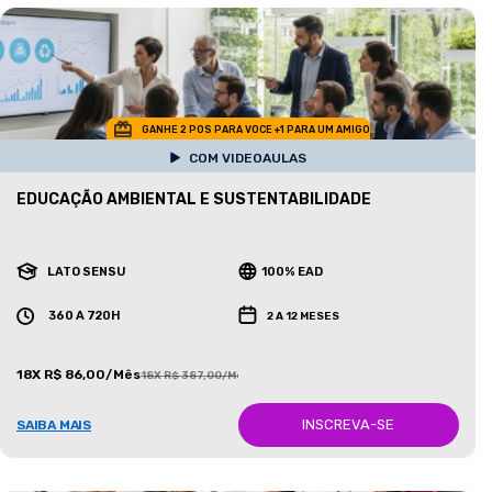
GANHE 2 POS PARA VOCE +1 PARA UM AMIGO
COM VIDEOAULAS
EDUCAÇÃO AMBIENTAL E SUSTENTABILIDADE
LATO SENSU
100% EAD
360 A 720H
2 A 12 MESES
18X R$ 86,00/Mês
18X R$ 387,00/Mês
INSCREVA-SE
SAIBA MAIS