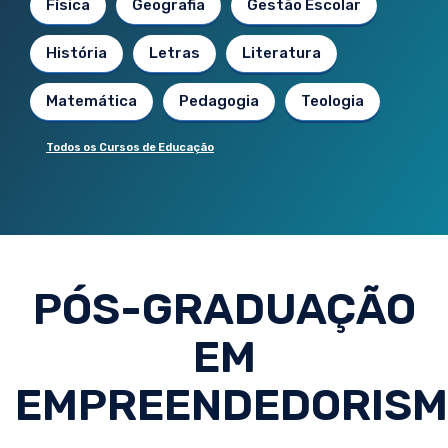
Física
Geografia
Gestão Escolar
História
Letras
Literatura
Matemática
Pedagogia
Teologia
Todos os Cursos de Educação
PÓS-GRADUAÇÃO
EM
EMPREENDEDORIS