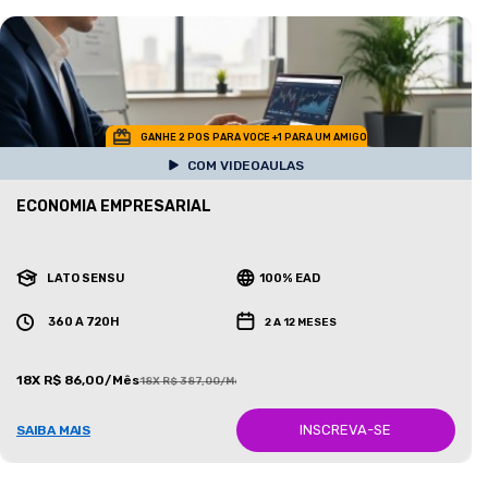
GANHE 2 POS PARA VOCE +1 PARA UM AMIGO
COM VIDEOAULAS
ECONOMIA EMPRESARIAL
LATO SENSU
100% EAD
360 A 720H
2 A 12 MESES
18X R$ 86,00/Mês
18X R$ 387,00/Mês
INSCREVA-SE
SAIBA MAIS