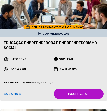
GANHE 2 POS PARA VOCE +1 PARA UM AMIGO
COM VIDEOAULAS
EDUCAÇÃO EMPREENDEDORA E EMPREENDEDORISMO
SOCIAL
LATO SENSU
100% EAD
360 A 720H
2 A 12 MESES
18X R$ 86,00/Mês
18X R$ 387,00/Mês
INSCREVA-SE
SAIBA MAIS