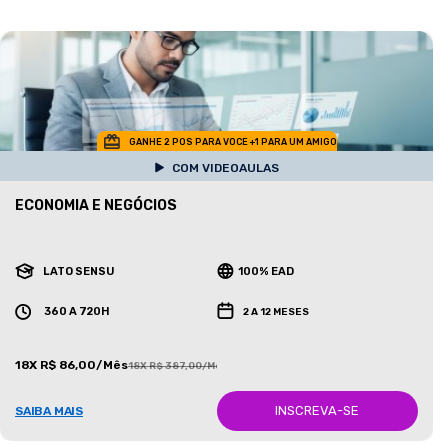
GANHE 2 POS PARA VOCE +1 PARA UM AMIGO
COM VIDEOAULAS
ECONOMIA E NEGÓCIOS
LATO SENSU
100% EAD
360 A 720H
2 A 12 MESES
18X R$ 86,00/Mês
18X R$ 387,00/Mês
INSCREVA-SE
SAIBA MAIS