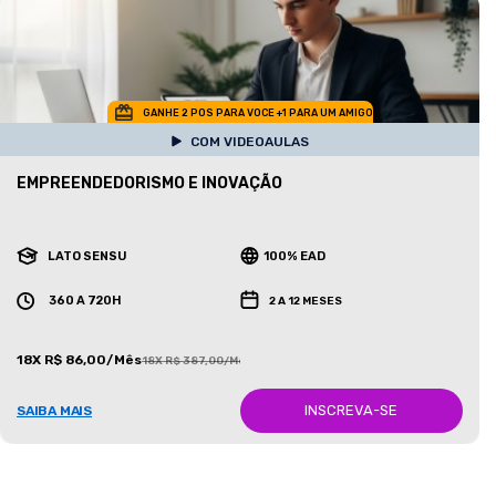
GANHE 2 POS PARA VOCE +1 PARA UM AMIGO
COM VIDEOAULAS
EMPREENDEDORISMO E INOVAÇÃO
LATO SENSU
100% EAD
360 A 720H
2 A 12 MESES
18X R$ 86,00/Mês
18X R$ 387,00/Mês
INSCREVA-SE
SAIBA MAIS