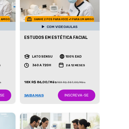
M AMIGO
GANHE 2 POS PARA VOCE +1 PARA UM AMIGO
COM VIDEOAULAS
ESTUDOS EM ESTÉTICA FACIAL
LATO SENSU
100% EAD
360 A 720H
S
2 A 12 MESES
18X R$ 86,00/Mês
s
18X R$ 387,00/Mês
-SE
INSCREVA-SE
SAIBA MAIS