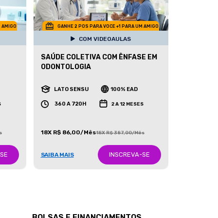
M AMIGO
GANHE 2 POS PARA VOCE +1 PARA UM AMIGO
COM VIDEOAULAS
SAÚDE COLETIVA COM ÊNFASE EM
ODONTOLOGIA
LATO SENSU
100% EAD
360 A 720H
S
2 A 12 MESES
18X R$ 86,00/Mês
s
18X R$ 387,00/Mês
-SE
INSCREVA-SE
SAIBA MAIS
BOLSAS E FINANCIAMENTOS