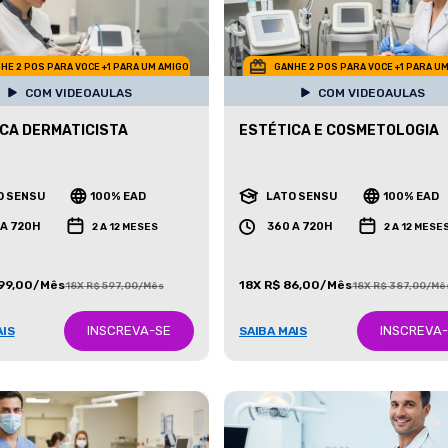
HE 2 POS PARA VOCE +1 PARA UM AMIGO
GANHE 2 POS PARA VOCE +1 PARA U
COM VIDEOAULAS
COM VIDEOAULAS
CA DERMATICISTA
ESTÉTICA E COSMETOLOGIA
O SENSU
100% EAD
LATO SENSU
100% EAD
 A 720H
360 A 720H
2 A 12 MESES
2 A 12 MESE
199,00/Mês
18X R$ 86,00/Mês
18X R$ 597,00/Mês
18X R$ 387,00/Mê
INSCREVA-SE
INSCREVA
AIS
SAIBA MAIS