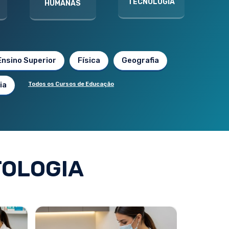
TECNOLOGIA
HUMANAS
Ensino Superior
Física
Geografia
ia
Todos os Cursos de Educação
OLOGIA