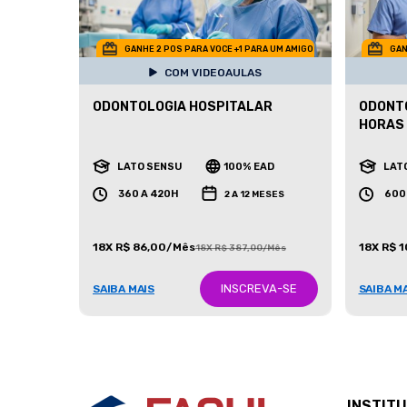
GANHE 2 POS PARA VOCE +1 PARA UM AMIGO
GAN
COM VIDEOAULAS
ODONTOLOGIA HOSPITALAR
ODONTO
HORAS
LATO SENSU
100% EAD
LAT
360 A 420H
600
2 A 12 MESES
18X R$ 86,00/Mês
18X R$ 
18X R$ 387,00/Mês
INSCREVA-SE
SAIBA MAIS
SAIBA M
INSTIT