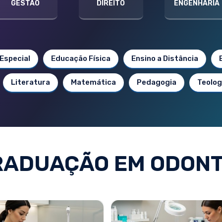
GESTÃO
DIREITO
ENGENHARIA
Especial
Educação Física
Ensino a Distância
Literatura
Matemática
Pedagogia
Teolog
RADUAÇÃO EM ODONT