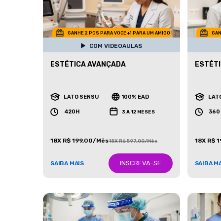
GANHE 2 POS PARA VOCE +1 PARA UM AMIGO
GAN
COM VIDEOAULAS
ESTÉTICA AVANÇADA
ESTÉTI
LATO SENSU
100% EAD
LAT
420H
360
3 A 12 MESES
18X R$ 199,00/Mês
18X R$ 
18X R$ 597,00/Mês
INSCREVA-SE
SAIBA MAIS
SAIBA M