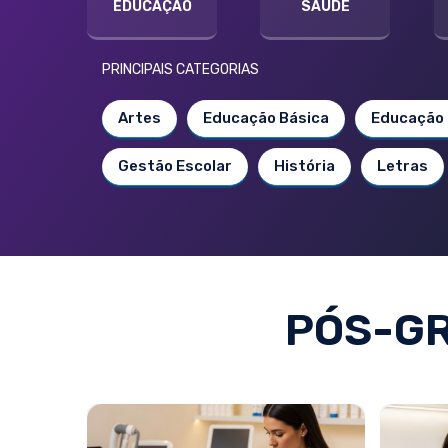
EDUCAÇÃO
SAÚDE
PRINCIPAIS CATEGORIAS
Artes
Educação Básica
Educação 
Gestão Escolar
História
Letras
PÓS-G