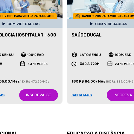
HE 2 POS PARA VOCE +1 PARA UM AMIGO
GANHE 2 POS PARA VOCE +1 PARA U
COM VIDEOAULAS
COM VIDEOAULAS
LOGIA HOSPITALAR - 600
SAÚDE BUCAL
O SENSU
100% EAD
LATO SENSU
100% EAD
H
360 A 720H
4 A 12 MESES
2 A 12 MESE
105,00/Mês
18X R$ 86,00/Mês
18X R$ 472,50/Mês
18X R$ 387,00/Mê
INSCREVA-SE
INSCREVA
AIS
SAIBA MAIS
UCIONAL
EDUCAÇÃO A DISTÂNCIA