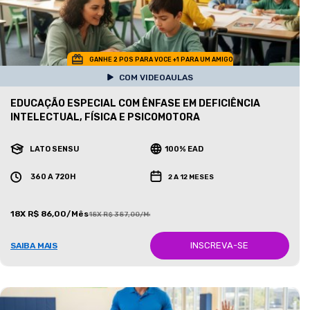
GANHE 2 POS PARA VOCE +1 PARA UM AMIGO
COM VIDEOAULAS
EDUCAÇÃO ESPECIAL COM ÊNFASE EM DEFICIÊNCIA
INTELECTUAL, FÍSICA E PSICOMOTORA
LATO SENSU
100% EAD
360 A 720H
2 A 12 MESES
18X R$ 86,00/Mês
18X R$ 387,00/Mês
INSCREVA-SE
SAIBA MAIS