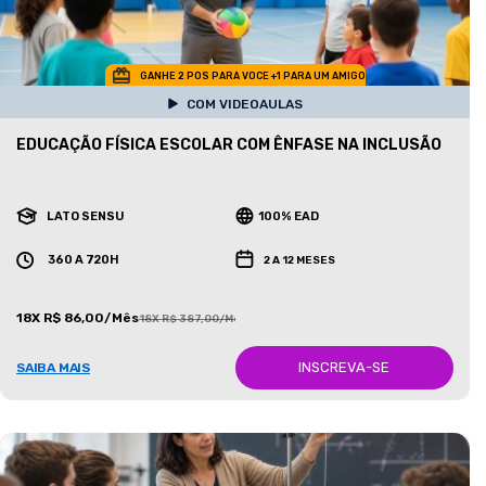
GANHE 2 POS PARA VOCE +1 PARA UM AMIGO
COM VIDEOAULAS
EDUCAÇÃO FÍSICA ESCOLAR COM ÊNFASE NA INCLUSÃO
LATO SENSU
100% EAD
360 A 720H
2 A 12 MESES
18X R$ 86,00/Mês
18X R$ 387,00/Mês
INSCREVA-SE
SAIBA MAIS