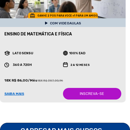
GANHE 2 POS PARA VOCE +1 PARA UM AMIGO
COM VIDEOAULAS
ENSINO DE MATEMÁTICA E FÍSICA
LATO SENSU
100% EAD
360 A 720H
2 A 12 MESES
18X R$ 86,00/Mês
18X R$ 387,00/Mês
INSCREVA-SE
SAIBA MAIS