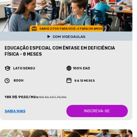
GANHE 2 POS PARA VOCE +1 PARA UM AMIGO
COM VIDEOAULAS
EDUCAÇÃO ESPECIAL COM ÊNFASE EM DEFICIÊNCIA
FÍSICA - 8 MESES
LATO SENSU
100% EAD
800H
8 A 12 MESES
18X R$ 99,50/Mês
18X R$ 447,75/Mês
INSCREVA-SE
SAIBA MAIS