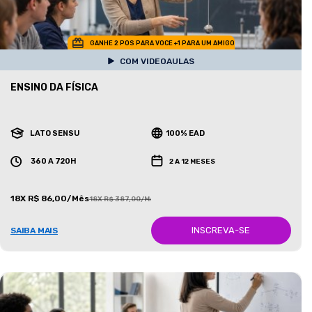
GANHE 2 POS PARA VOCE +1 PARA UM AMIGO
COM VIDEOAULAS
ENSINO DA FÍSICA
LATO SENSU
100% EAD
360 A 720H
2 A 12 MESES
18X R$ 86,00/Mês
18X R$ 387,00/Mês
INSCREVA-SE
SAIBA MAIS