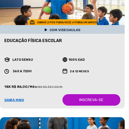
GANHE 2 POS PARA VOCE +1 PARA UM AMIGO
COM VIDEOAULAS
EDUCAÇÃO FÍSICA ESCOLAR
LATO SENSU
100% EAD
360 A 720H
2 A 12 MESES
18X R$ 86,00/Mês
18X R$ 387,00/Mês
INSCREVA-SE
SAIBA MAIS