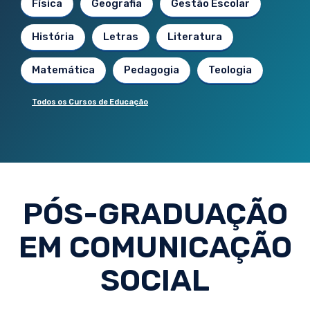
Física
Geografia
Gestão Escolar
História
Letras
Literatura
Matemática
Pedagogia
Teologia
Todos os Cursos de Educação
PÓS-GRADUAÇÃO
EM COMUNICAÇÃO
SOCIAL