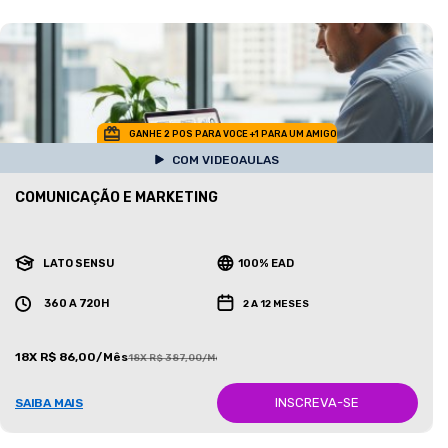
GANHE 2 POS PARA VOCE +1 PARA UM AMIGO
COM VIDEOAULAS
COMUNICAÇÃO E MARKETING
LATO SENSU
100% EAD
360 A 720H
2 A 12 MESES
18X R$ 86,00/Mês
18X R$ 387,00/Mês
INSCREVA-SE
SAIBA MAIS