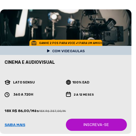
GANHE 2 POS PARA VOCE +1 PARA UM AMIGO
COM VIDEOAULAS
CINEMA E AUDIOVISUAL
LATO SENSU
100% EAD
360 A 720H
2 A 12 MESES
18X R$ 86,00/Mês
18X R$ 387,00/Mês
INSCREVA-SE
SAIBA MAIS