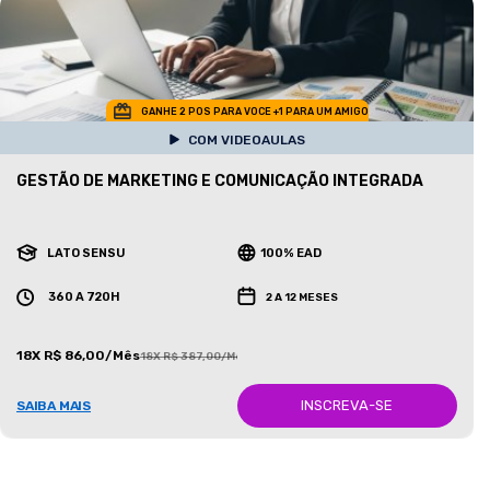
GANHE 2 POS PARA VOCE +1 PARA UM AMIGO
COM VIDEOAULAS
GESTÃO DE MARKETING E COMUNICAÇÃO INTEGRADA
LATO SENSU
100% EAD
360 A 720H
2 A 12 MESES
18X R$ 86,00/Mês
18X R$ 387,00/Mês
INSCREVA-SE
SAIBA MAIS