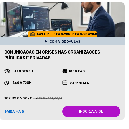
GANHE 2 POS PARA VOCE +1 PARA UM AMIGO
COM VIDEOAULAS
COMUNICAÇÃO EM CRISES NAS ORGANIZAÇÕES
PÚBLICAS E PRIVADAS
LATO SENSU
100% EAD
360 A 720H
2 A 12 MESES
18X R$ 86,00/Mês
18X R$ 387,00/Mês
INSCREVA-SE
SAIBA MAIS