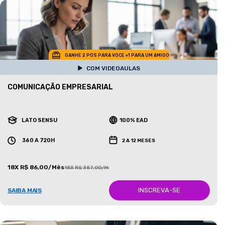
GANHE 2 POS PARA VOCE +1 PARA UM AMIGO
COM VIDEOAULAS
COMUNICAÇÃO EMPRESARIAL
LATO SENSU
100% EAD
360 A 720H
2 A 12 MESES
18X R$ 86,00/Mês
18X R$ 387,00/Mês
INSCREVA-SE
SAIBA MAIS