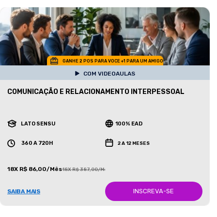
GANHE 2 POS PARA VOCE +1 PARA UM AMIGO
COM VIDEOAULAS
COMUNICAÇÃO E RELACIONAMENTO INTERPESSOAL
LATO SENSU
100% EAD
360 A 720H
2 A 12 MESES
18X R$ 86,00/Mês
18X R$ 387,00/Mês
INSCREVA-SE
SAIBA MAIS